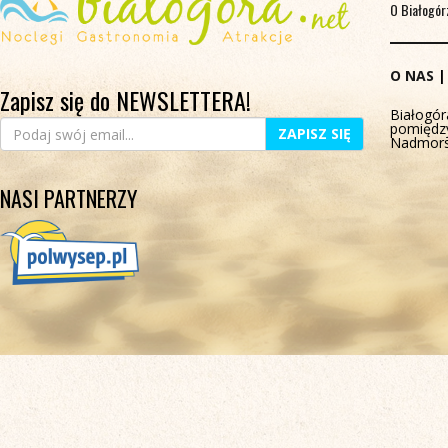
O Białogór
O NAS
Zapisz się do NEWSLETTERA!
Białogór
pomiędz
ZAPISZ SIĘ
Nadmors
NASI PARTNERZY